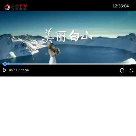
00:01
/
03:56