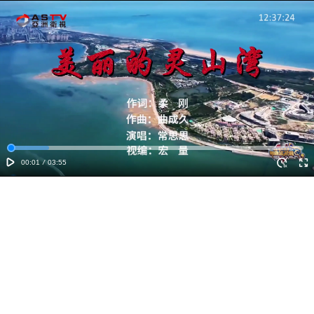
00:01
/
03:55