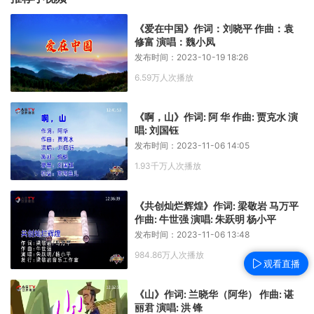
《爱在中国》作词：刘晓平 作曲：袁
修富 演唱：魏小凤
发布时间：2023-10-19 18:26
6.59万人次播放
《啊，山》作词: 阿 华 作曲: 贾克水 演
唱: 刘国钰
发布时间：2023-11-06 14:05
1.93千万人次播放
《共创灿烂辉煌》作词: 梁敬岩 马万平
作曲: 牛世强 演唱: 朱跃明 杨小平
发布时间：2023-11-06 13:48
984.86万人次播放
观看直播
《山》作词: 兰晓华（阿华） 作曲: 谌
丽君 演唱: 洪 锋